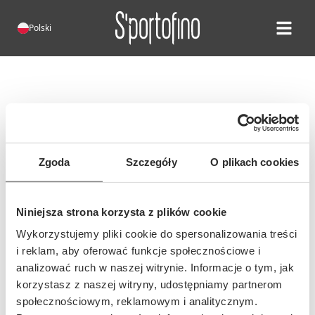
Polski
Open ma
Błąd 404!
Niestety, taka strona nie istnieje.
Możliwe, że adres tej strony się
Zgoda
Szczegóły
O plikach cookies
zmienił lub wpisano nieprawidłowy
adres...
Niniejsza strona korzysta z plików cookie
Wykorzystujemy pliki cookie do spersonalizowania treści
i reklam, aby oferować funkcje społecznościowe i
analizować ruch w naszej witrynie. Informacje o tym, jak
korzystasz z naszej witryny, udostępniamy partnerom
społecznościowym, reklamowym i analitycznym.