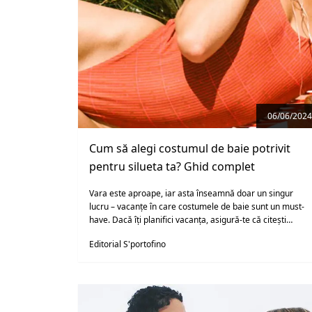
06/06/2024
Cum să alegi costumul de baie potrivit
pentru silueta ta? Ghid complet
Vara este aproape, iar asta înseamnă doar un singur
lucru – vacanțe în care costumele de baie sunt un must-
have. Dacă îți planifici vacanța, asigură-te că citești
articolul nostru și descoperă tendințele modei de plajă
Editorial S'portofino
pentru anul 2024.