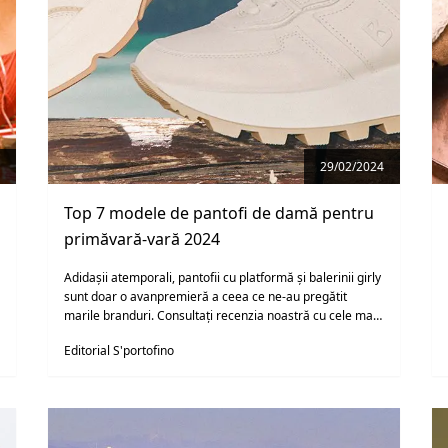
29/02/2024
Top 7 modele de pantofi de damă pentru
primăvară-vară 2024
Adidașii atemporali, pantofii cu platformă și balerinii girly
sunt doar o avanpremieră a ceea ce ne-au pregătit
marile branduri. Consultați recenzia noastră cu cele mai
tari modele de pantofi de damă care vor domina viitorul
Editorial S'portofino
sezon primăvară-vară 2024!