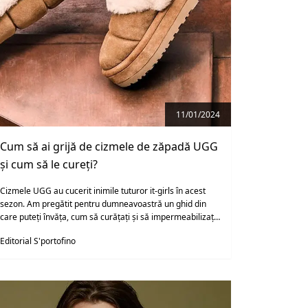
11/01/2024
Cum să ai grijă de cizmele de zăpadă UGG
și cum să le cureți?
Cizmele UGG au cucerit inimile tuturor it-girls în acest
sezon. Am pregătit pentru dumneavoastră un ghid din
care puteți învăța, cum să curățați și să impermeabilizați
în mod corespunzător acest tip de încălțăminte.
Editorial S'portofino