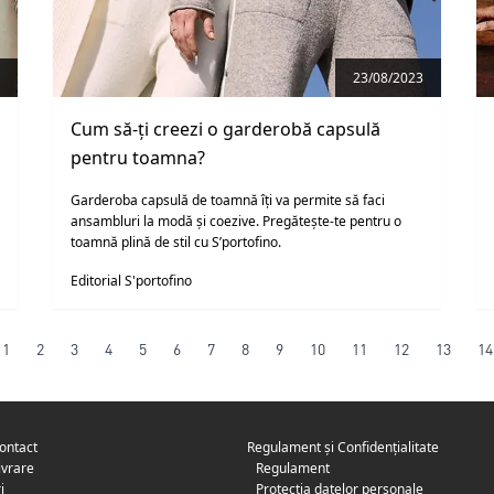
23/08/2023
Cum să-ți creezi o garderobă capsulă
pentru toamna?
Garderoba capsulă de toamnă îți va permite să faci
ansambluri la modă și coezive. Pregătește-te pentru o
toamnă plină de stil cu S’portofino.
Editorial S'portofino
1
2
3
4
5
6
7
8
9
10
11
12
13
14
contact
Regulament și Confidențialitate
livrare
Regulament
i
Protecția datelor personale