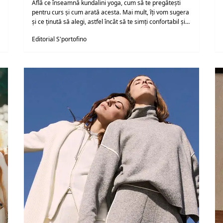
Află ce înseamnă kundalini yoga, cum să te pregătești
pentru curs și cum arată acesta. Mai mult, îți vom sugera
și ce ținută să alegi, astfel încât să te simți confortabil și
în largul tău pe tot parcursul practicii.
Editorial S'portofino