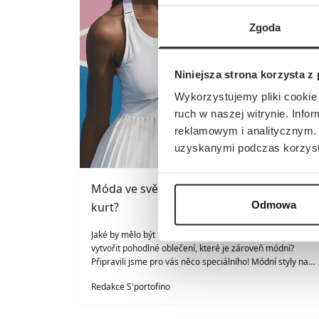
Zgoda
Niniejsza strona korzysta z
Wykorzystujemy pliki cookie 
ruch w naszej witrynie. Inf
reklamowym i analitycznym. 
uzyskanymi podczas korzysta
05/23/2023
Móda ve světě tenisu – jak se obléci na
Odmowa
kurt?
Jaké by mělo být tenisové oblečení? Zajímá vás, jak
vytvořit pohodlné oblečení, které je zároveň módní?
Připravili jsme pro vás něco speciálního! Módní styly na
kurt jsou k dispozici u S'portofino!
Redakce S'portofino