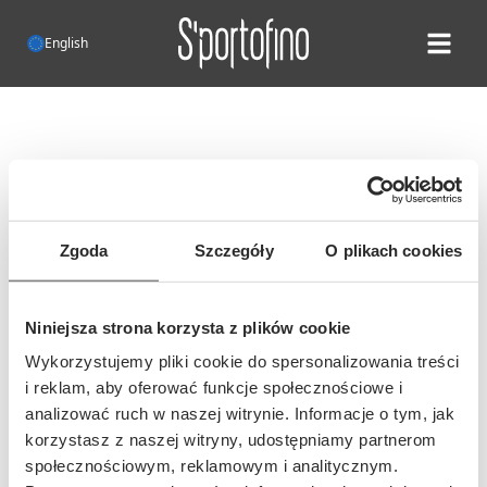
English
Open ma
Error 404!
Unfortunately, such a website does
not exist
Zgoda
Szczegóły
O plikach cookies
It is possible that the address of this
page has changed or you entered an
Niniejsza strona korzysta z plików cookie
incorrect address...
Wykorzystujemy pliki cookie do spersonalizowania treści
i reklam, aby oferować funkcje społecznościowe i
analizować ruch w naszej witrynie. Informacje o tym, jak
korzystasz z naszej witryny, udostępniamy partnerom
społecznościowym, reklamowym i analitycznym.