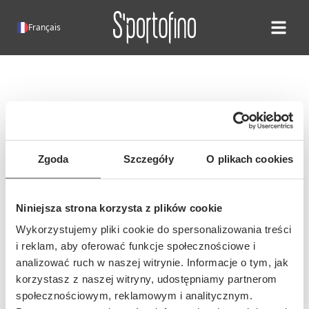
Français
Open ma
Erreur 404!
Malheureusement, cette page
n'existe pas.
Zgoda
Szczegóły
O plikach cookies
Il est possible que l'adresse de cette
page ait changé ou que l'adresse ait
Niniejsza strona korzysta z plików cookie
été saisie incorrectement...
Wykorzystujemy pliki cookie do spersonalizowania treści
i reklam, aby oferować funkcje społecznościowe i
analizować ruch w naszej witrynie. Informacje o tym, jak
korzystasz z naszej witryny, udostępniamy partnerom
społecznościowym, reklamowym i analitycznym.