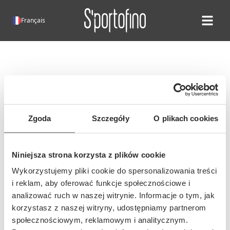
Français
Open ma
Erreur 404!
Malheureusement, cette page
n'existe pas.
Zgoda
Szczegóły
O plikach cookies
Il est possible que l'adresse de cette
page ait changé ou que l'adresse ait
Niniejsza strona korzysta z plików cookie
été saisie incorrectement...
Wykorzystujemy pliki cookie do spersonalizowania treści
i reklam, aby oferować funkcje społecznościowe i
analizować ruch w naszej witrynie. Informacje o tym, jak
korzystasz z naszej witryny, udostępniamy partnerom
społecznościowym, reklamowym i analitycznym.