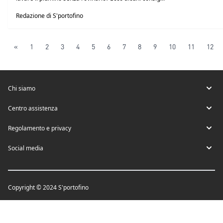
Redazione di S'portofino
«
1
2
3
4
5
6
7
8
9
10
11
12
Chi siamo
Centro assistenza
Regolamento e privacy
Social media
Copyright © 2024 S'portofino