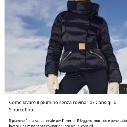
1
Come lavare il piumino senza rovinarlo? Consigli di
S’portofino
Il piumino è una scelta ideale per l’inverno. È leggero, morbido e tiene cal
lavare il piumino senza rovinarlo? Ecco alcuni consigli.