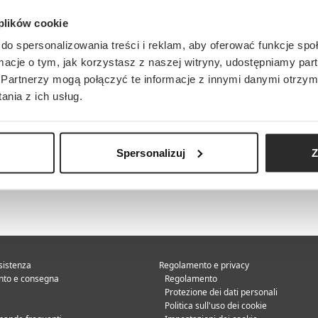
 plików cookie
do spersonalizowania treści i reklam, aby oferować funkcje sp
ormacje o tym, jak korzystasz z naszej witryny, udostępniamy p
Partnerzy mogą połączyć te informacje z innymi danymi otrzym
nia z ich usług.
Spersonalizuj
Z
sistenza
Regolamento e privacy
to e consegna
Regolamento
Protezione dei dati personali
Politica sull'uso dei cookie