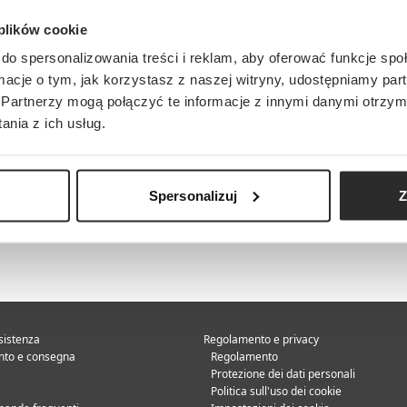
 plików cookie
do spersonalizowania treści i reklam, aby oferować funkcje sp
ormacje o tym, jak korzystasz z naszej witryny, udostępniamy p
Partnerzy mogą połączyć te informacje z innymi danymi otrzym
nia z ich usług.
Spersonalizuj
Z
sistenza
Regolamento e privacy
to e consegna
Regolamento
Protezione dei dati personali
Politica sull'uso dei cookie