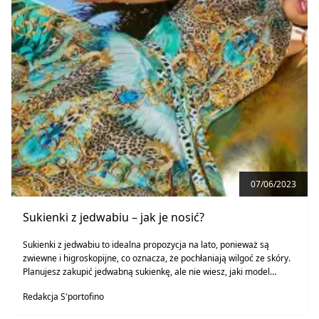
07/06/2023
Sukienki z jedwabiu – jak je nosić?
Sukienki z jedwabiu to idealna propozycja na lato, ponieważ są
zwiewne i higroskopijne, co oznacza, że pochłaniają wilgoć ze skóry.
Planujesz zakupić jedwabną sukienkę, ale nie wiesz, jaki model
wybrać? Spieszymy z pomocą. Z naszego wpisu dowiesz się, jak dbać
Redakcja S'portofino
o ubrania z jedwabiu i na jakie okazje sprawdzą się idealnie.