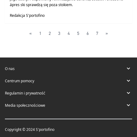
ápres ski sprawdzą się poza stokiem.
Redakcja S'portofino
«
1
2
3
4
5
6
7
»
O nas
Centrum pomocy
Regulamin i prywatność
Media społecznościowe
Copyright © 2024 S'portofino