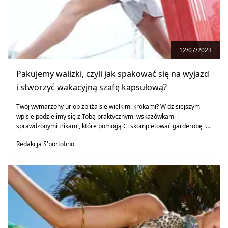
12/07/2023
Pakujemy walizki, czyli jak spakować się na wyjazd
i stworzyć wakacyjną szafę kapsułową?
Twój wymarzony urlop zbliża się wielkimi krokami? W dzisiejszym
wpisie podzielimy się z Tobą praktycznymi wskazówkami i
sprawdzonymi trikami, które pomogą Ci skompletować garderobę i
uporać się z tym zadaniem. Przygotuj się na spokojne wakacje, bez
Redakcja S'portofino
obaw o zbyt ciężki bagaż. Czas ruszać w podróż po sztuce pakowania
walizek!