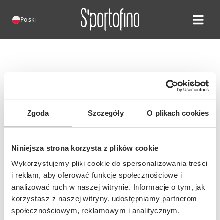
Polski
Open ma
Błąd 404!
Niestety, taka strona nie istnieje.
Możliwe, że adres tej strony się
Zgoda
Szczegóły
O plikach cookies
zmienił lub wpisano nieprawidłowy
adres...
Niniejsza strona korzysta z plików cookie
Wykorzystujemy pliki cookie do spersonalizowania treści
i reklam, aby oferować funkcje społecznościowe i
analizować ruch w naszej witrynie. Informacje o tym, jak
korzystasz z naszej witryny, udostępniamy partnerom
społecznościowym, reklamowym i analitycznym.