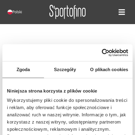
Polski
Open ma
Błąd 404!
Niestety, taka strona nie istnieje.
Możliwe, że adres tej strony się
Zgoda
Szczegóły
O plikach cookies
zmienił lub wpisano nieprawidłowy
adres...
Niniejsza strona korzysta z plików cookie
Wykorzystujemy pliki cookie do spersonalizowania treści
i reklam, aby oferować funkcje społecznościowe i
analizować ruch w naszej witrynie. Informacje o tym, jak
korzystasz z naszej witryny, udostępniamy partnerom
społecznościowym, reklamowym i analitycznym.