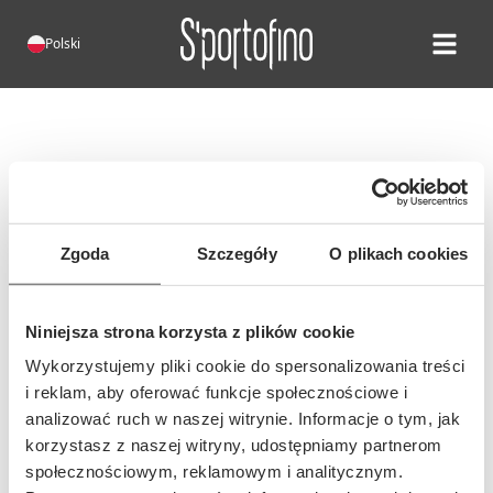
Polski
Open ma
Błąd 404!
Niestety, taka strona nie istnieje.
Możliwe, że adres tej strony się
Zgoda
Szczegóły
O plikach cookies
zmienił lub wpisano nieprawidłowy
adres...
Niniejsza strona korzysta z plików cookie
Wykorzystujemy pliki cookie do spersonalizowania treści
i reklam, aby oferować funkcje społecznościowe i
analizować ruch w naszej witrynie. Informacje o tym, jak
korzystasz z naszej witryny, udostępniamy partnerom
społecznościowym, reklamowym i analitycznym.