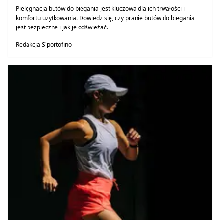
Pielęgnacja butów do biegania jest kluczowa dla ich trwałości i
komfortu użytkowania. Dowiedz się, czy pranie butów do biegania
jest bezpieczne i jak je odświeżać.
Redakcja S'portofino