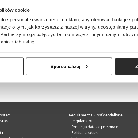
 plików cookie
do spersonalizowania treści i reklam, aby oferować funkcje sp
ormacje o tym, jak korzystasz z naszej witryny, udostępniamy p
Partnerzy mogą połączyć te informacje z innymi danymi otrzym
nia z ich usług.
Spersonalizuj
Z
contact
Regulament și Confidențialitate
livrare
Regulament
i
Protecția datelor personale
ii
Politica cookies