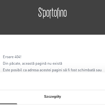
Eroare 404!
Din păcate, această pagină nu există
Este posibil ca adresa acestei pagini să fi fost schimbată sau
să fi introdus o adresă incorectă...
Szczegóły