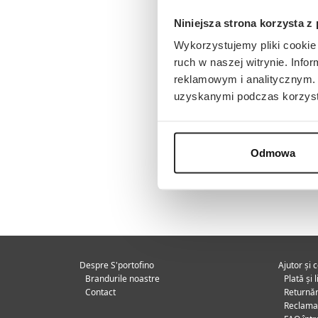
Niniejsza strona korzysta z
Wykorzystujemy pliki cookie 
ruch w naszej witrynie. Inf
reklamowym i analitycznym. 
uzyskanymi podczas korzysta
Odmowa
Despre S'portofino
Ajutor și 
Brandurile noastre
Plată și 
Contact
Returnăr
Reclamaț