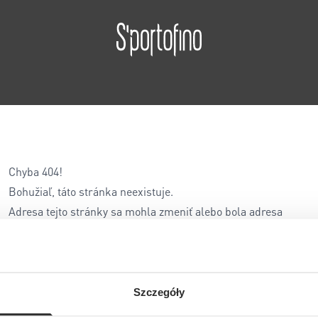
Chyba 404!
Bohužiaľ, táto stránka neexistuje.
Adresa tejto stránky sa mohla zmeniť alebo bola adresa
zadaná nesprávne...
Szczegóły