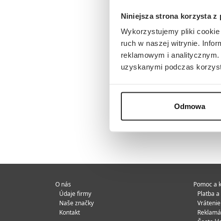
Niniejsza strona korzysta z
Wykorzystujemy pliki cookie 
ruch w naszej witrynie. Inf
reklamowym i analitycznym. 
uzyskanymi podczas korzysta
Odmowa
O nás
Pomoc a k
Údaje firmy
Platba a
Naše značky
Vráteni
Kontakt
Reklamá