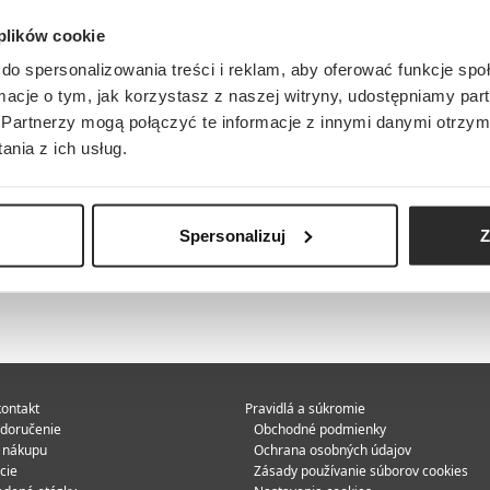
 plików cookie
do spersonalizowania treści i reklam, aby oferować funkcje sp
ormacje o tym, jak korzystasz z naszej witryny, udostępniamy p
Partnerzy mogą połączyć te informacje z innymi danymi otrzym
nia z ich usług.
Spersonalizuj
Z
ontakt
Pravidlá a súkromie
 doručenie
Obchodné podmienky
e nákupu
Ochrana osobných údajov
cie
Zásady používanie súborov cookies