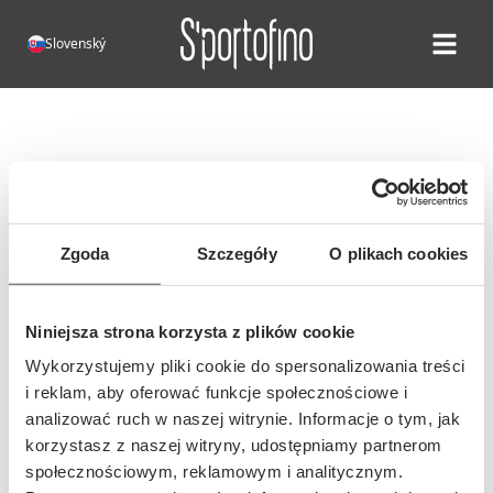
Slovenský
Open ma
Chyba 404!
Bohužiaľ, táto stránka neexistuje.
Adresa tejto stránky sa mohla
Zgoda
Szczegóły
O plikach cookies
zmeniť alebo bola adresa zadaná
nesprávne...
Niniejsza strona korzysta z plików cookie
Wykorzystujemy pliki cookie do spersonalizowania treści
i reklam, aby oferować funkcje społecznościowe i
analizować ruch w naszej witrynie. Informacje o tym, jak
korzystasz z naszej witryny, udostępniamy partnerom
społecznościowym, reklamowym i analitycznym.