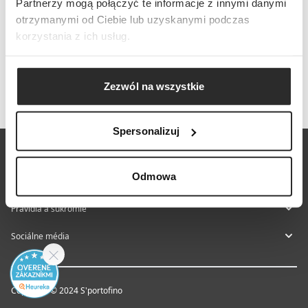
Partnerzy mogą połączyć te informacje z innymi danymi
otrzymanymi od Ciebie lub uzyskanymi podczas
korzystania z ich usług.
Zezwól na wszystkie
Spersonalizuj
O nás
Odmowa
Pomoc a kontakt
Pravidlá a súkromie
Sociálne média
Copyright © 2024 S'portofino