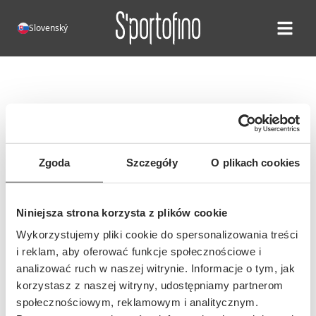
Slovenský
Open ma
Chyba 404!
Bohužiaľ, táto stránka neexistuje.
Adresa tejto stránky sa mohla
Zgoda
Szczegóły
O plikach cookies
zmeniť alebo bola adresa zadaná
nesprávne...
Niniejsza strona korzysta z plików cookie
Wykorzystujemy pliki cookie do spersonalizowania treści
i reklam, aby oferować funkcje społecznościowe i
analizować ruch w naszej witrynie. Informacje o tym, jak
korzystasz z naszej witryny, udostępniamy partnerom
społecznościowym, reklamowym i analitycznym.