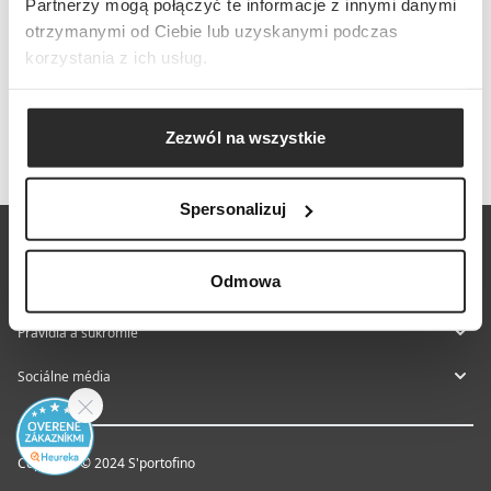
Partnerzy mogą połączyć te informacje z innymi danymi
otrzymanymi od Ciebie lub uzyskanymi podczas
korzystania z ich usług.
Zezwól na wszystkie
Spersonalizuj
O nás
Odmowa
Pomoc a kontakt
Pravidlá a súkromie
Sociálne média
Copyright © 2024 S'portofino