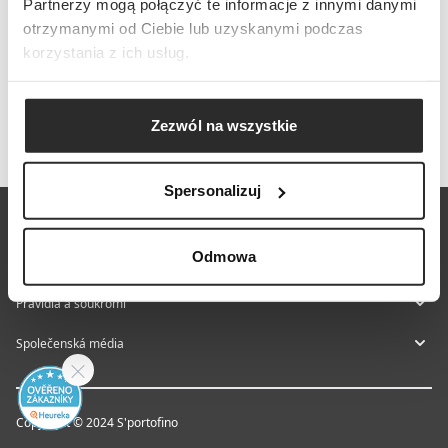
Partnerzy mogą połączyć te informacje z innymi danymi
otrzymanymi od Ciebie lub uzyskanymi podczas
korzystania z ich usług.
Zezwól na wszystkie
Spersonalizuj
E-shop S'portofino
Odmowa
Poradce s nákupem
Pravidla a soukromí
Společenská média
Copyright © 2024 S'portofino