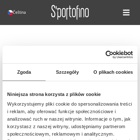
Čeština
Open ma
Chyba 404!
Bohužel, taková stránka neexistuje
Je možné, že se adresa této stránky
Zgoda
Szczegóły
O plikach cookies
změnila, nebo jste zadali
nesprávnou adresu...
Niniejsza strona korzysta z plików cookie
Wykorzystujemy pliki cookie do spersonalizowania treści
i reklam, aby oferować funkcje społecznościowe i
analizować ruch w naszej witrynie. Informacje o tym, jak
korzystasz z naszej witryny, udostępniamy partnerom
społecznościowym, reklamowym i analitycznym.