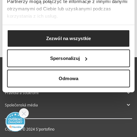
Partnerzy mogą połączyć te informacje z innymi danymi
otrzymanymi od Ciebie lub uzyskanymi podczas
korzystania z ich usług.
Zezwól na wszystkie
Spersonalizuj
E-shop S'portofino
Odmowa
Poradce s nákupem
Pravidla a soukromí
Společenská média
Copyright © 2024 S'portofino