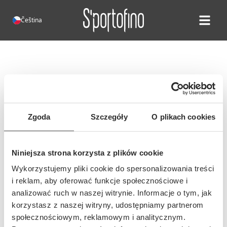
Čeština
Open ma
Chyba 404!
Bohužel, taková stránka neexistuje
Je možné, že se adresa této stránky
Zgoda
Szczegóły
O plikach cookies
změnila, nebo jste zadali
nesprávnou adresu...
Niniejsza strona korzysta z plików cookie
Wykorzystujemy pliki cookie do spersonalizowania treści
i reklam, aby oferować funkcje społecznościowe i
analizować ruch w naszej witrynie. Informacje o tym, jak
korzystasz z naszej witryny, udostępniamy partnerom
społecznościowym, reklamowym i analitycznym.