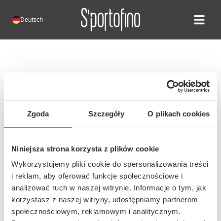
Deutsch
Open ma
Fehler 404!
Leider existiert diese Seite nicht.
Die Adresse dieser Seite hat sich
Zgoda
Szczegóły
O plikach cookies
möglicherweise geändert oder die
Adresse wurde falsch eingegeben...
Niniejsza strona korzysta z plików cookie
Wykorzystujemy pliki cookie do spersonalizowania treści
i reklam, aby oferować funkcje społecznościowe i
analizować ruch w naszej witrynie. Informacje o tym, jak
korzystasz z naszej witryny, udostępniamy partnerom
społecznościowym, reklamowym i analitycznym.