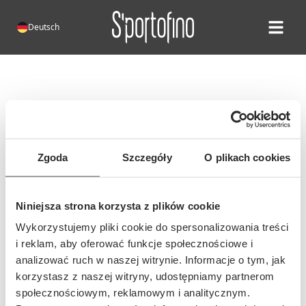
Deutsch
Open ma
Fehler 404!
Leider existiert diese Seite nicht.
Die Adresse dieser Seite hat sich
Zgoda
Szczegóły
O plikach cookies
möglicherweise geändert oder die
Adresse wurde falsch eingegeben...
Niniejsza strona korzysta z plików cookie
Wykorzystujemy pliki cookie do spersonalizowania treści
i reklam, aby oferować funkcje społecznościowe i
analizować ruch w naszej witrynie. Informacje o tym, jak
korzystasz z naszej witryny, udostępniamy partnerom
społecznościowym, reklamowym i analitycznym.