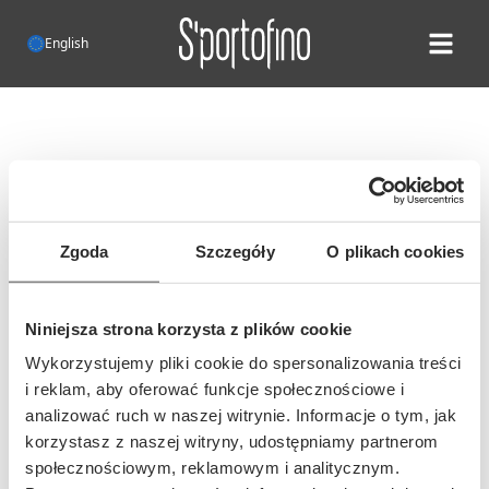
English
Open ma
Error 404!
Unfortunately, such a website does
not exist
Zgoda
Szczegóły
O plikach cookies
It is possible that the address of this
page has changed or you entered an
Niniejsza strona korzysta z plików cookie
incorrect address...
Wykorzystujemy pliki cookie do spersonalizowania treści
i reklam, aby oferować funkcje społecznościowe i
analizować ruch w naszej witrynie. Informacje o tym, jak
korzystasz z naszej witryny, udostępniamy partnerom
społecznościowym, reklamowym i analitycznym.