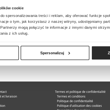
 plików cookie
do spersonalizowania treści i reklam, aby oferować funkcje sp
ormacje o tym, jak korzystasz z naszej witryny, udostępniamy p
Partnerzy mogą połączyć te informacje z innymi danymi otrzym
nia z ich usług.
Spersonalizuj
Z
ntact
Termes et politique de confidentialité
 et livraison
Termes et conditions
Politique de confidentialité
tion
Politique d'utilisation des cookies