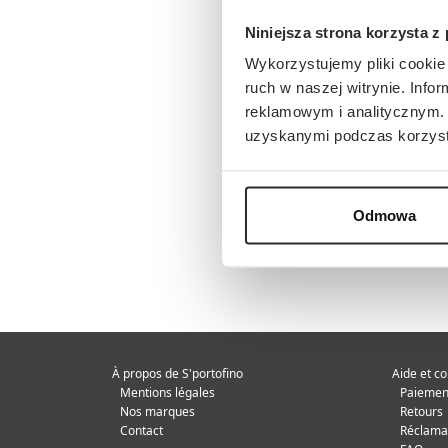
Niniejsza strona korzysta z
Wykorzystujemy pliki cookie 
ruch w naszej witrynie. Inf
reklamowym i analitycznym. 
uzyskanymi podczas korzysta
Odmowa
À propos de S'portofino
Aide et co
Mentions légales
Paiement
Nos marques
Retours
Contact
Réclama