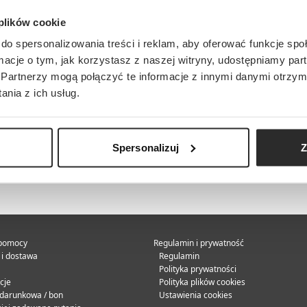
 plików cookie
do spersonalizowania treści i reklam, aby oferować funkcje sp
ormacje o tym, jak korzystasz z naszej witryny, udostępniamy p
Partnerzy mogą połączyć te informacje z innymi danymi otrzym
nia z ich usług.
Spersonalizuj
Z
pomocy
Regulamin i prywatność
 i dostawa
Regulamin
Polityka prywatności
cje
Polityka plików cookies
odarunkowa / bon
Ustawienia cookies