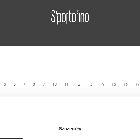
5
6
7
8
9
10
11
12
13
14
15
16
17
Szczegóły