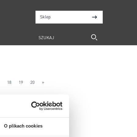
Sklep
18
19
20
»
O plikach cookies