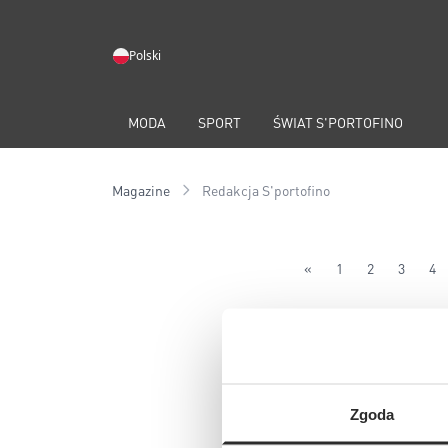
Polski
MODA
SPORT
ŚWIAT S'PORTOFINO
Magazine
Redakcja S'portofino
«
1
2
3
4
Zgoda