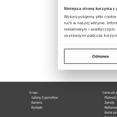
Niniejsza strona korzysta z
Wykorzystujemy pliki cookie 
ruch w naszej witrynie. Inf
reklamowym i analitycznym. 
uzyskanymi podczas korzysta
Odmowa
O nas
Centrum 
Salony S'portofino
Płatność
Kariera
Zwroty
Kontakt
Reklama
Karta p