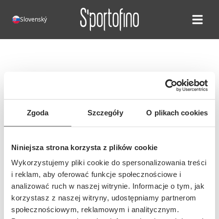
Slovenský
Open ma
Chyba 404!
Bohužiaľ, táto stránka neexistuje.
Adresa tejto stránky sa mohla
Zgoda
Szczegóły
O plikach cookies
zmeniť alebo bola adresa zadaná
nesprávne...
Niniejsza strona korzysta z plików cookie
Wykorzystujemy pliki cookie do spersonalizowania treści
i reklam, aby oferować funkcje społecznościowe i
analizować ruch w naszej witrynie. Informacje o tym, jak
korzystasz z naszej witryny, udostępniamy partnerom
społecznościowym, reklamowym i analitycznym.