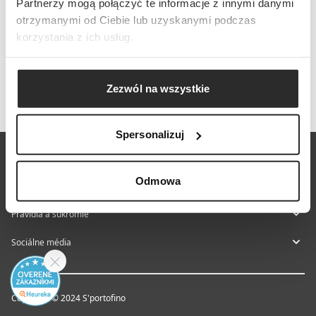
Partnerzy mogą połączyć te informacje z innymi danymi
otrzymanymi od Ciebie lub uzyskanymi podczas
korzystania z ich usług.
Zezwól na wszystkie
Spersonalizuj
O nás
Odmowa
Pomoc a kontakt
Pravidlá a súkromie
Sociálne média
Copyright © 2024 S'portofino