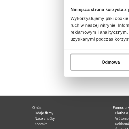
Niniejsza strona korzysta z
Wykorzystujemy pliki cookie 
ruch w naszej witrynie. Inf
reklamowym i analitycznym. 
uzyskanymi podczas korzysta
Odmowa
O nás
Pomoc a k
Údaje firmy
Platba a
Naše značky
Vráteni
Kontakt
Reklamá