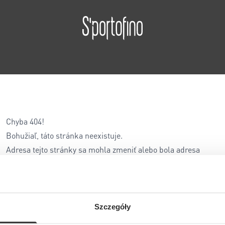
Chyba 404!
Bohužiaľ, táto stránka neexistuje.
Adresa tejto stránky sa mohla zmeniť alebo bola adresa
zadaná nesprávne...
Szczegóły