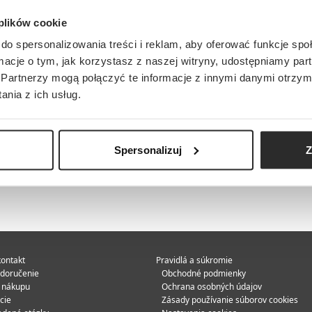
 plików cookie
do spersonalizowania treści i reklam, aby oferować funkcje sp
ormacje o tym, jak korzystasz z naszej witryny, udostępniamy p
Partnerzy mogą połączyć te informacje z innymi danymi otrzym
nia z ich usług.
Spersonalizuj
Z
ontakt
Pravidlá a súkromie
 doručenie
Obchodné podmienky
e nákupu
Ochrana osobných údajov
cie
Zásady používanie súborov cookies