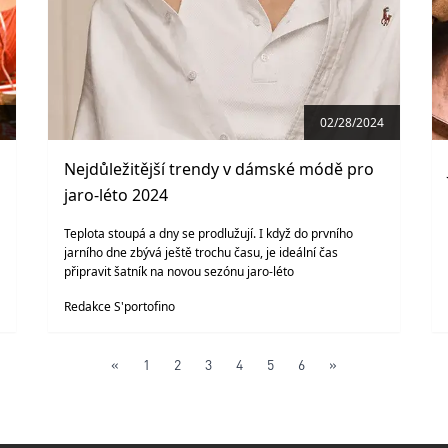
02/28/2024
Nejdůležitější trendy v dámské módě pro
jaro-léto 2024
Teplota stoupá a dny se prodlužují. I když do prvního
jarního dne zbývá ještě trochu času, je ideální čas
připravit šatník na novou sezónu jaro-léto
Redakce S'portofino
«
1
2
3
4
5
6
»