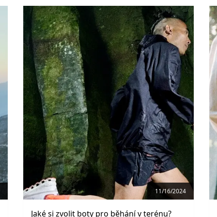
11/16/2024
Jaké si zvolit boty pro běhání v terénu?