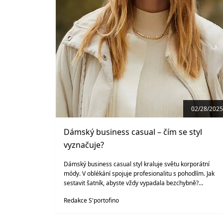
02/28/2025
Dámský business casual – čím se styl
vyznačuje?
Dámský business casual styl kraluje světu korporátní
módy. V oblékání spojuje profesionalitu s pohodlím. Jak
sestavit šatník, abyste vždy vypadala bezchybně?
Poradíme vám.
Redakce S'portofino