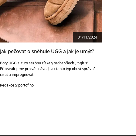
01/11/2024
Jak pečovat o sněhule UGG a jak je umýt?
Boty UGG si tuto sezónu získaly srdce všech „it-girls“.
Připravili jsme pro vás návod, jak tento typ obuvi správně
čistit a impregnovat.
Redakce S'portofino