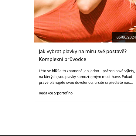
06/06/2024
Jak vybrat plavky na míru své postavě?
Komplexní průvodce
Léto se blíží a to znamená jen jedno – prázdninové výlety,
na kterých jsou plavky samozřejmým must-have. Pokud
právě plánujete svou dovolenou, určitě si přečtěte náš
článek a objevte trendy v plážové módě pro rok 2024.
Redakce S'portofino