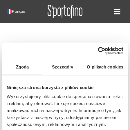
Français
Open ma
Erreur 404!
Malheureusement, cette page
n'existe pas.
Zgoda
Szczegóły
O plikach cookies
Il est possible que l'adresse de cette
page ait changé ou que l'adresse ait
Niniejsza strona korzysta z plików cookie
été saisie incorrectement...
Wykorzystujemy pliki cookie do spersonalizowania treści
i reklam, aby oferować funkcje społecznościowe i
analizować ruch w naszej witrynie. Informacje o tym, jak
korzystasz z naszej witryny, udostępniamy partnerom
społecznościowym, reklamowym i analitycznym.