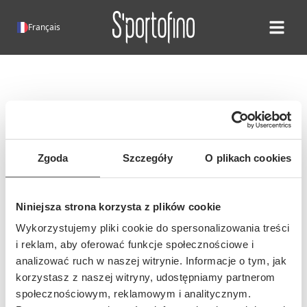
Français
Open ma
Erreur 404!
Malheureusement, cette page
n'existe pas.
Zgoda
Szczegóły
O plikach cookies
Il est possible que l'adresse de cette
page ait changé ou que l'adresse ait
Niniejsza strona korzysta z plików cookie
été saisie incorrectement...
Wykorzystujemy pliki cookie do spersonalizowania treści
i reklam, aby oferować funkcje społecznościowe i
analizować ruch w naszej witrynie. Informacje o tym, jak
korzystasz z naszej witryny, udostępniamy partnerom
społecznościowym, reklamowym i analitycznym.