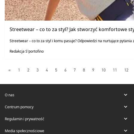
Streetwear – co to za styl? Jak stworzyć komfortowe sty
Streetwear – co to za styl i komu pasuje? Odpowiedzi na nurtujące pytania 
Redakcja S'portofino
«
1
2
3
4
5
6
7
8
9
10
11
12
O nas
Centrum pomocy
Regulamin i prywatność
Media społecznościowe